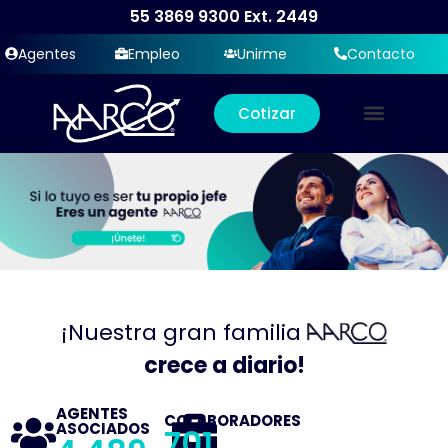
55 3869 9300
Ext. 2449
Agentes
Empleo
Unirme
Contacto
Cotizar
¡Nuestra gran familia
crece a diario!
AGENTES
COLABORADORES
ASOCIADOS
701