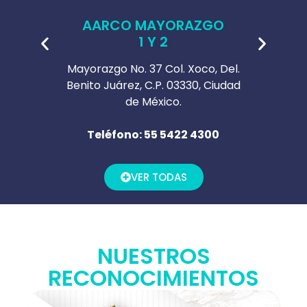
LE
AARCO MAYORAZGO
1 Y 2
Piso 4,
 C.P.
Mayorazgo No. 37 Col. Xoco, Del.
Av. Mel
Benito Juárez, C.P. 03330, Ciudad
Santa 
de México.
C.P. 
3444
Teléfono: 55 5422 4300
Tel
VER TODAS
NUESTROS
RECONOCIMIENTOS