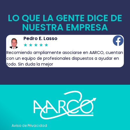
LO QUE LA GENTE DICE DE
NUESTRA EMPRESA
Pedro E. Lasso
★
★
★
★
★
s
Recomiendo ampliamente asociarse en AARCO, cuentan
E
con un equipo de profesionales dispuestos a ayudar en
b
todo. Sin duda la mejor
Aviso de Privacidad