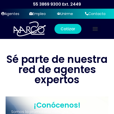
55 3869 9300
Ext. 2449
Agentes
Empleo
Unirme
Contacto
Cotizar
Sé parte de nuestra
red de agentes
expertos
¡Conócenos!
Somos la promotoría más grande de México, con