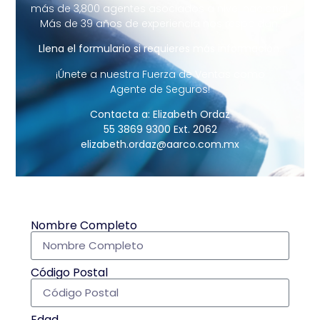
más de 3,800 agentes asociados a nivel nacional.
Más de 39 años de experiencia nos respaldan.
Llena el formulario si requieres más información.
¡Únete a nuestra Fuerza de Ventas como
Agente de Seguros!
Contacta a: Elizabeth Ordaz
55 3869 9300 Ext. 2062
elizabeth.ordaz@aarco.com.mx
Nombre Completo
Código Postal
Edad