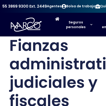
55 3869 9300
Ext. 2449
Agentes
Bolsa de trabajo
Qui
Seguros
personales
em
Fianzas
administrat
judiciales y
fiscales