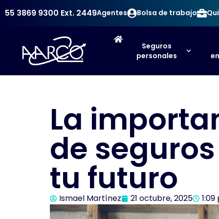
55 3869 9300
Ext. 2449
Agentes
Bolsa de trabajo
Qui
Seguros
personales
em
La importa
de seguros 
tu futuro
Ismael Martínez
21 octubre, 2025
1:09