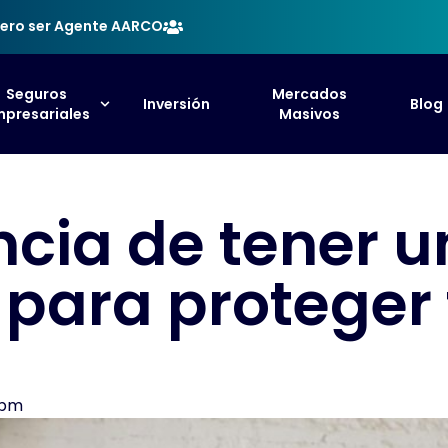
ero ser Agente AARCO
Seguros
Mercados
Inversión
Blog
presariales
Masivos
ncia de tener 
para proteger 
 pm