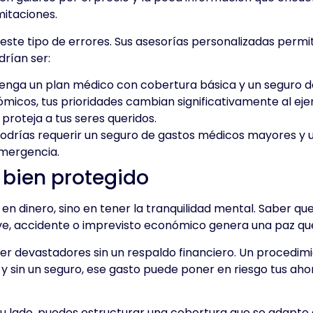
imitaciones.
ste tipo de errores. Sus asesorías personalizadas permit
drían ser:
onvenga un plan médico con cobertura básica y un seguro d
ómicos, tus prioridades cambian significativamente al ej
e proteja a tus seres queridos.
 podrías requerir un seguro de gastos médicos mayores y
emergencia.
r bien protegido
 en dinero, sino en tener la tranquilidad mental. Saber que
e, accidente o imprevisto económico genera una paz que
er devastadores sin un respaldo financiero. Un procedimi
 sin un seguro, ese gasto puede poner en riesgo tus ahorr
u lado, puedes estructurar una cobertura que se adapte 