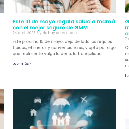
Este 10 de mayo regala salud a mamá
G
con el mejor seguro de GMM
m
d
24 abril, 2026
No hay comentarios
7 
Este próximo 10 de mayo, deja de lado los regalos
típicos, efímeros y convencionales, y opta por algo
Q
que realmente valga la pena: la tranquilidad
m
su
Leer más »
n
Le