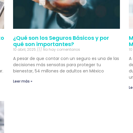
to
¿Qué son los Seguros Básicos y por
M
qué son importantes?
M
10 abril, 2025
No hay comentarios
10
A pesar de que contar con un seguro es una de las
A
decisiones más sensatas para proteger tu
d
r.
bienestar, 54 millones de adultos en México
d
un
Leer más »
Le