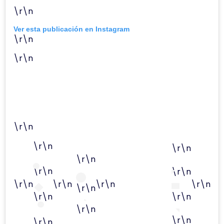
\r\n
Ver esta publicación en Instagram
\r\n
\r\n
\r\n
\r\n
\r\n
\r\n
\r\n
\r\n
\r\n
\r\n
\r\n
\r\n
\r\n
\r\n
\r\n
\r\n
\r\n
\r\n