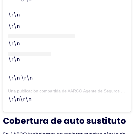
\r\n
\r\n
\r\n
\r\n
\r\n \r\n
Una publicación compartida de AARCO Agente de Seguros (@aarcoagentes)
\r\n\r\n
Cobertura de auto sustituto